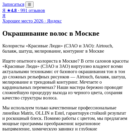
Записаться
☰
Я
★
4.8
·
991 отзывов
Я
Хорошее место
2026 · Яндекс
Окрашивание волос в Москве
Колористы «Красивые Люди» (СЗАО и ЗАО): Airtouch,
балаяж, шатуш, мелирование, контуринг в Москве
Ищете опытного колориста в Москве? В сети салонов красоты
«Красивые Люди» (СЗАО и ЗАО) виртуозно владеют всеми
актуальными техниками: от базового окрашивания тон в тон
до сложных рельефных рисунков — Airtouch, балаяж, шатуш,
мелирование и трендовый контуринг. Мечтаете о
кардинальных переменах? Наши мастера бережно проводят
сложнейшую процедуру выхода из черного цвета, сохраняя
качество структуры волоса.
Мы используем только качественные профессиональные
линейки Matrix, OLLIN и Estel, гарантируя стойкий результат
и роскошный блеск. Помимо работы с цветом, мы предлагаем
мощные программы преображения: кератиновое
выпрямление, химическую завивку и глубокие